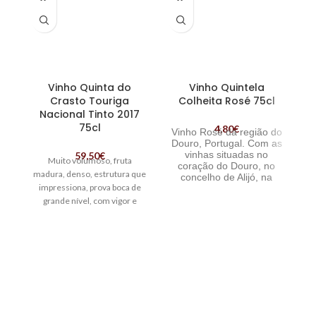
Vinho Quinta do
Vinho Quintela
Crasto Touriga
Colheita Rosé 75cl
Nacional Tinto 2017
75cl
4,80
€
Vinho Rosé da região do
Douro, Portugal. Com as
V
vinhas situadas no
59,50
€
Muito volumoso, fruta
in
coração do Douro, no
madura, denso, estrutura que
e
concelho de Alijó, na
impressiona, prova boca de
margem direita do rio
N
Douro, com diferentes
grande nível, com vigor e
exposições solares e
muita textura, sofisticado |
altitudes, para melhor
Vinho Crasto Touriga Nacional
refletir todo o potencial e
versatilidade do terroir.
P
Tr