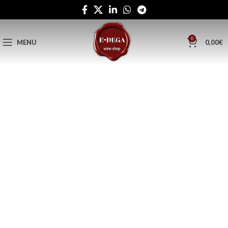
0
MENU
0,00
€