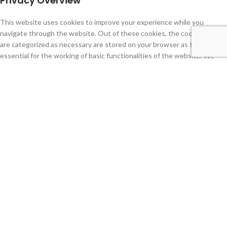
Privacy Overview
This website uses cookies to improve your experience while you
navigate through the website. Out of these cookies, the cookies that
are categorized as necessary are stored on your browser as they are
essential for the working of basic functionalities of the website. We
also use third-party cookies that help us analyze and understand how
you use this website. These cookies will be stored in your browser only
with your consent. You also have the option to opt-out of these
cookies. But opting out of some of these cookies may have an effect on
your browsing experience.
Necessary
Necessary
Sempre activado
Necessary cookies are absolutely essential for the website to function
properly. This category only includes cookies that ensures basic
functionalities and security features of the website. These cookies do
not store any personal information.
Non-necessary