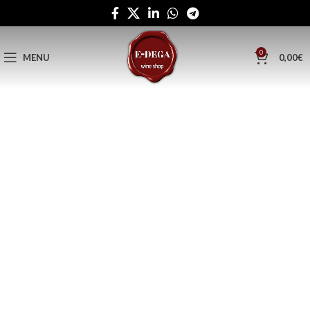
0
MENU
0,00
€