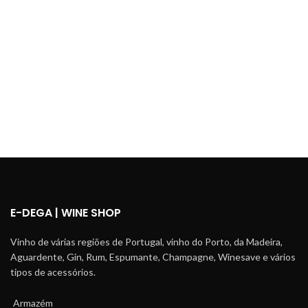
Dry
Vintage 2015
E-DEGA | WINE SHOP
Vinho de várias regiões de Portugal, vinho do Porto, da Madeira,
Aguardente, Gin, Rum, Espumante, Champagne, Winesave e vários
tipos de acessórios.
Armazém