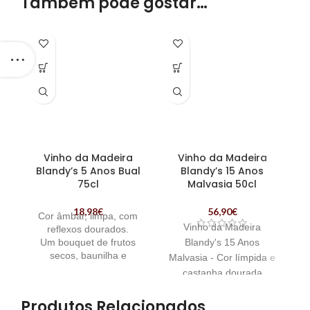
Também pode gostar…
Vinho da Madeira
Vinho da Madeira
Blandy’s 5 Anos Bual
Blandy’s 15 Anos
B
75cl
Malvasia 50cl
18,98
€
56,90
€
Cor âmbar, limpa, com
B
Vinho da Madeira
reflexos dourados.
Um
bouquet de frutos
Blandy's 15 Anos
secos, baunilha e
t
Malvasia - Cor límpida e
madeira
, com um macio
castanha dourada
e meio doce final
e
intensa e uma lágrima
de
boca. | Vinho da
Produtos Relacionados
pronunciada. Bouquet
Madeira Blandy's 5 Anos
Ma