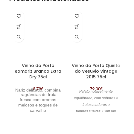
característico de uma
Bual
grande complexidade de
SE
frutos secos e madeira,
TO
toffee e baunilha. Doce,
macio, encorpado e
complexo, com um longo
final de boca de frutos
secos e chocolate preto.
Vinho do Porto
Vinho do Porto Quinta
Romariz Branco Extra
do Vesuvio Vintage
Dry 75cl
2015 75cl
8,79
€
79,00
€
Nariz delicado, combina
P
Palato notavelmente
fragrâncias de fruta
i
equilibrado,
com sabores a
fresca com aromas
m
melosos e toques de
frutos maduros e
carvalho
taninos
suaves. Com um
co
característicos
de um
sumptuoso final prolongado,
tradicional porto branco
suave e elegante. | Vinho do
seco. | Vinho do Porto
Porto Quinta do Vesuvio
Romariz Branco Extra